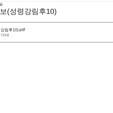
4일
 주보(성령강림후10)
.pdf
령강림후10)
475KB